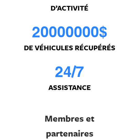
0
D’ACTIVITÉ
0
3
1
1
4
2
0
0
0
0
0
0
0
$
0
2
5
DE VÉHICULES RÉCUPÉRÉS
1
3
6
2
4
/
7
ASSISTANCE
Membres et
partenaires